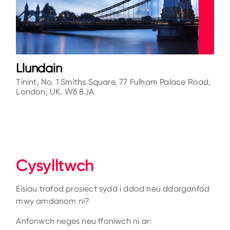
Llundain
Tinint, No. 1 Smiths Square, 77 Fulham Palace Road,
London, UK. W6 8JA
Cysylltwch
Eisiau trafod prosiect sydd i ddod neu ddarganfod
mwy amdanom ni?
Anfonwch neges neu ffoniwch ni ar: