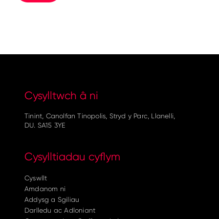
Cysylltwch â ni
Tinint, Canolfan Tinopolis, Stryd y Parc, Llanelli,
DU. SA15 3YE
Cysylltiadau cyflym
Cyswllt
Amdanom ni
Addysg a Sgiliau
Darlledu ac Adloniant