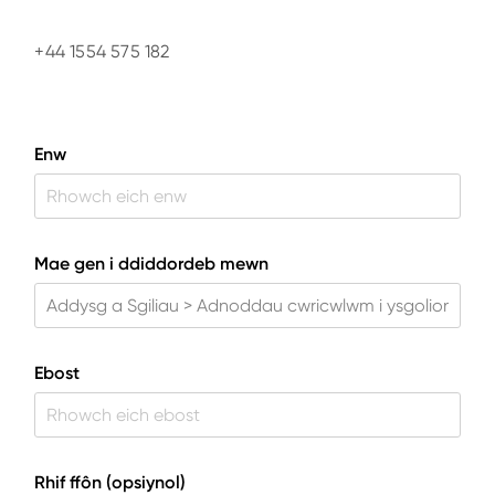
+44 1554 575 182
Enw
Mae gen i ddiddordeb mewn
Ebost
Rhif ffôn (opsiynol)