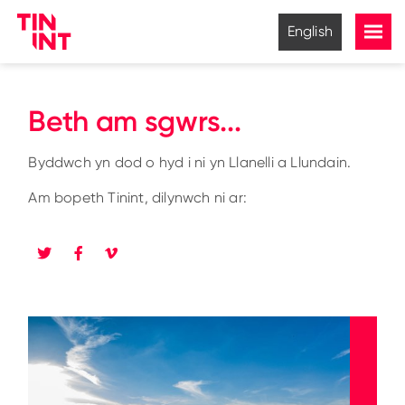
English
Beth am sgwrs...
Byddwch yn dod o hyd i ni yn Llanelli a Llundain.
Am bopeth Tinint, dilynwch ni ar: