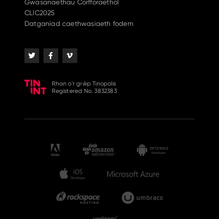
Gwasanaethau Corfforaethol
CLlC2025
Datganiad caethwasiaeth fodern
Rhan o'r grŵp Tinopolis
Registered No. 3832383