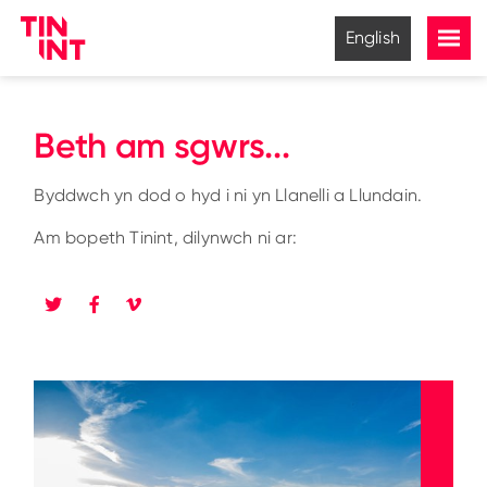
English
Beth am sgwrs...
Byddwch yn dod o hyd i ni yn Llanelli a Llundain.
Am bopeth Tinint, dilynwch ni ar: