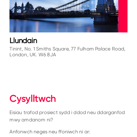
Llundain
Tinint, No. 1 Smiths Square, 77 Fulham Palace Road,
London, UK. W6 8JA
Cysylltwch
Eisiau trafod prosiect sydd i ddod neu ddarganfod
mwy amdanom ni?
Anfonwch neges neu ffoniwch ni ar: