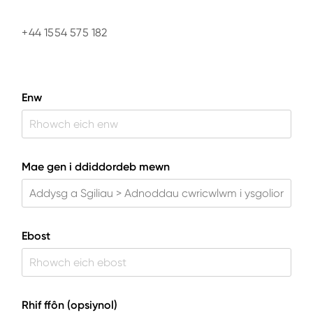
+44 1554 575 182
Enw
Mae gen i ddiddordeb mewn
Ebost
Rhif ffôn (opsiynol)