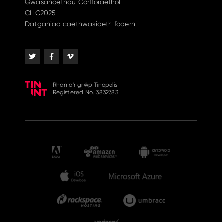
Gwasanaethau Corfforaethol
CLlC2025
Datganiad caethwasiaeth fodern
Rhan o'r grŵp Tinopolis
Registered No. 3832383