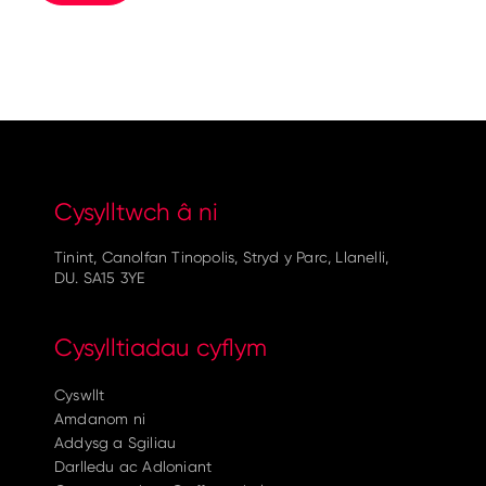
Cysylltwch â ni
Tinint, Canolfan Tinopolis, Stryd y Parc, Llanelli,
DU. SA15 3YE
Cysylltiadau cyflym
Cyswllt
Amdanom ni
Addysg a Sgiliau
Darlledu ac Adloniant